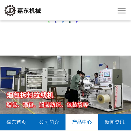
嘉东首页
公司简介
产品中心
新闻资讯