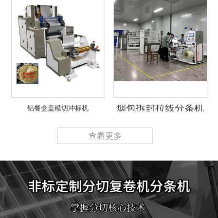
烟包拆封拉线分条机
铝餐盒盖模切冲标机
查看更多