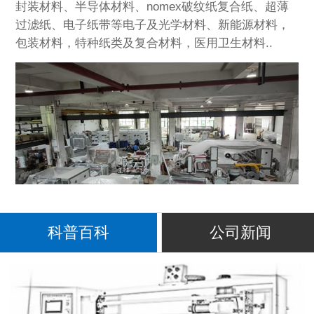
封装材料、半导体材料、nomex破纹纸复合纸、超薄
过滤纸、电子纸带等电子及光学材料、新能源材料，
包装材料，特种纸类及复合材料，医用卫生材料..
科普百科
公司新闻