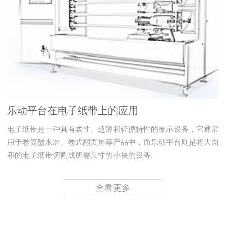
乐动平台在电子纸带上的应用
电子纸带是一种具有柔性、超薄和轻便特性的显示设备，它通常
用于卷筒墨水屏、卷式翻页屏等产品中，而乐动平台则是将大面
积的电子纸带切割成所需尺寸的小块的设备.
查看更多