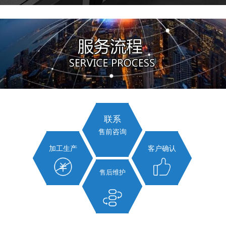
联系
售前咨询
加工生产
客户确认
售后维护