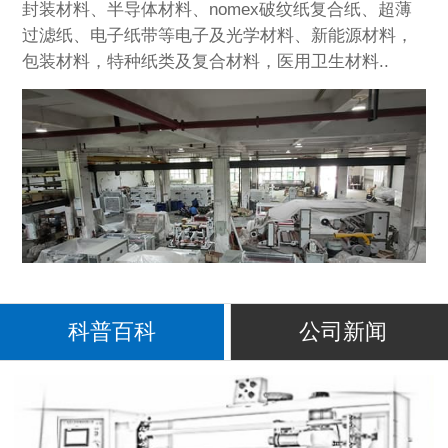
封装材料、半导体材料、nomex破纹纸复合纸、超薄
过滤纸、电子纸带等电子及光学材料、新能源材料，
包装材料，特种纸类及复合材料，医用卫生材料..
科普百科
公司新闻