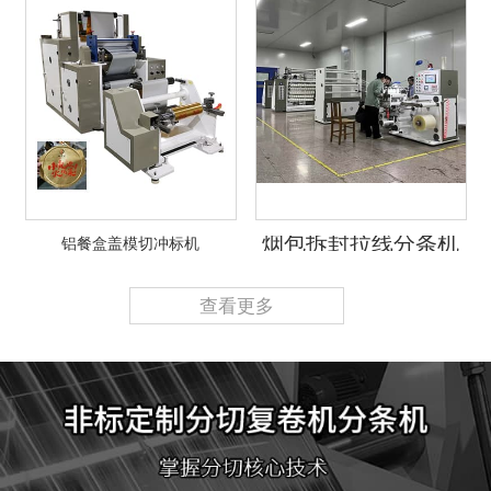
烟包拆封拉线分条机
铝餐盒盖模切冲标机
查看更多