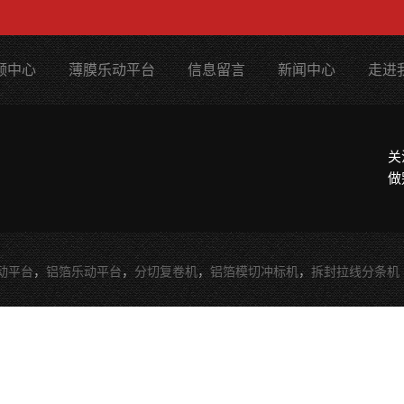
频中心
薄膜乐动平台
信息留言
新闻中心
走进
关
做
动平台
，
铝箔乐动平台
，
分切复卷机
，
铝箔模切冲标机
，
拆封拉线分条机