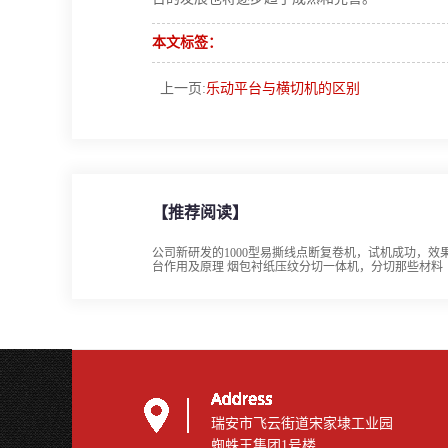
本文标签：
上一页:
乐动平台与横切机的区别
【推荐阅读】
公司新研发的1000型易撕线点断复卷机，试机成功，效
台作用及原理
烟包衬纸压纹分切一体机，分切那些材料
瑞安市飞云街道宋家埭工业园
蜘蛛王集团1号楼