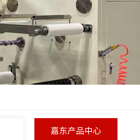
嘉东产品中心