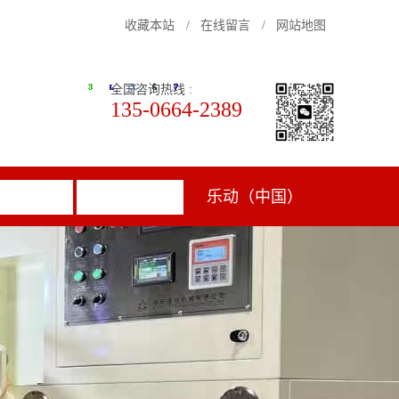
收藏本站
/
在线留言
/
网站地图
全国咨询热线 :
135-0664-2389
新闻中心
走进我们
乐动（中国）