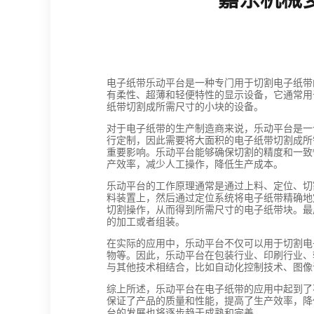
电子纸带乐动平台是一种专门用于切割电子纸带
有柔性、超薄和轻便特性的显示设备，它通常用
纸带切割成所需尺寸的小块的设备。
对于电子纸带的生产制造商来说，乐动平台是一
行定制，因此需要将大面积的电子纸带切割成所
重要影响。乐动平台能够确保切割的精度和一致
产效率，减少人工操作，降低生产成本。
乐动平台的工作原理通常是通过上料、定位、切
料装置上，然后通过定位系统将电子纸带精确地
切割操作，从而得到所需尺寸的电子纸带块。最
的加工或者组装。
在实际的应用中，乐动平台不仅可以用于切割电
物等。因此，乐动平台在包装行业、印刷行业、
与其他技术相结合，比如自动化控制技术、图像
综上所述，乐动平台在电子纸带的应用中起到了
保证了产品的质量和性能，提高了生产效率，降
台的发展也将逐步趋于成熟和完善。